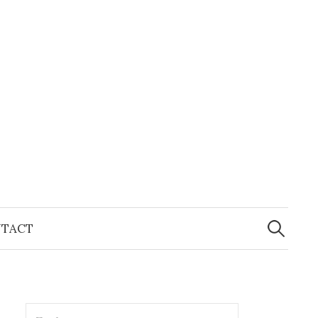
Zoeken
naar:
TACT
Zoeken